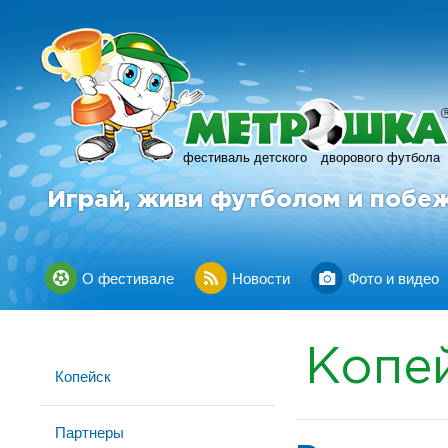
фестиваль детского
дворового футбола
Играй, живи футболом и побе
О фестивале
Новости
Фото и видео
Копе
Копейск
Партнеры