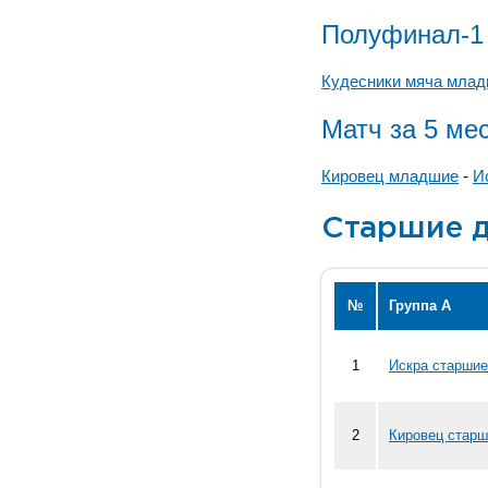
Полуфинал-1
Кудесники мяча мла
Матч за 5 ме
Кировец младшие
-
И
Старшие д
№
Группа А
1
Искра старшие
2
Кировец старш