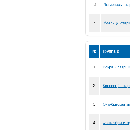
3
Легионеры ста
4
Умельцы старш
№
Группа В
1
Искра 2 старши
2
Кировец 2 стар
3
Октябрьская зв
4
Фантазёры ста