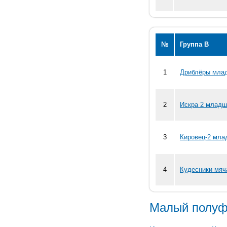
№
Группа В
1
Дриблёры млад
2
Искра 2 младш
3
Кировец-2 мла
4
Кудесники мяч
Малый полуф