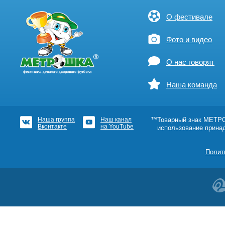
О фестивале
Фото и видео
О нас говорят
Наша команда
Наша группа
Наш канал
™Товарный знак МЕТРОШ
Вконтакте
на YouTube
использование прина
Полит