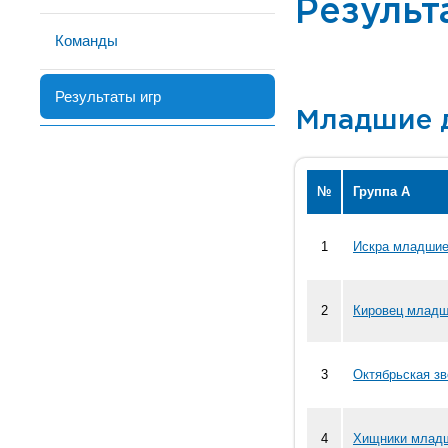
Результ
Команды
Результаты игр
Младшие 
№
Группа А
1
Искра младшие
2
Кировец младш
3
Октябрьская зв
4
Хищники младш