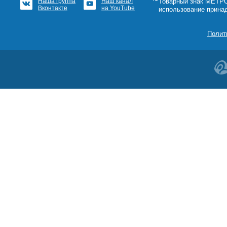
Наша группа
Наш канал
™Товарный знак МЕТРОШ
Вконтакте
на YouTube
использование прина
Полит