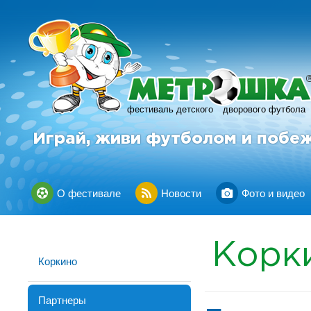
фестиваль детского
дворового футбола
Играй, живи футболом и побе
О фестивале
Новости
Фото и видео
Корк
Коркино
Партнеры