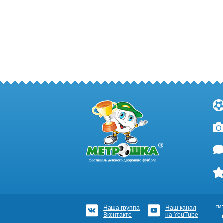
Наша группа
Наш канал
™Т
Вконтакте
на YouTube