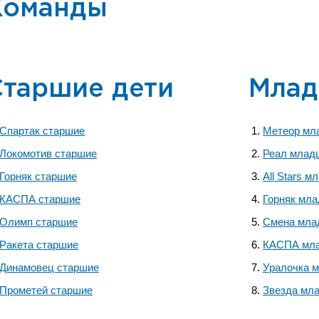
Команды
Старшие дети
Млад
Спартак старшие
Метеор мл
Локомотив старшие
Реал млад
Горняк старшие
All Stars 
КАСПА старшие
Горняк мл
Олимп старшие
Смена мла
Ракета старшие
КАСПА мл
Динамовец старшие
Уралочка 
Прометей старшие
Звезда мл