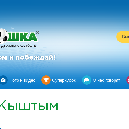
R
Выб
дворового футбола
ом и побеждай!
Фото и видео
Суперкубок
О нас говорят
Кыштым