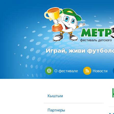
фестиваль детского
Играй, живи футбол
О фестивале
Новости
Кыштым
Партнеры