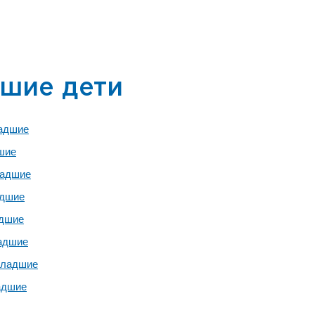
шие дети
адшие
шие
младшие
адшие
дшие
адшие
младшие
адшие