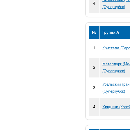
4
(Суперкубок)
№
Группа А
1
Кристалл (Саро
Металлург (Ме
2
(Суперкубок)
Уральский гран
3
(Суперкубок)
4
Хищники (Копей