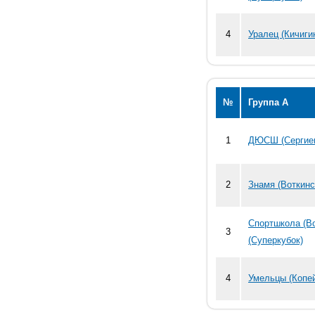
4
Уралец (Кичиги
№
Группа А
1
ДЮСШ (Сергиев
2
Знамя (Воткинс
Спортшкола (В
3
(Суперкубок)
4
Умельцы (Копей