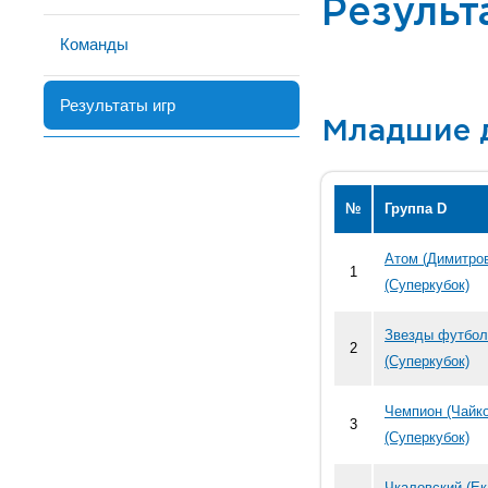
Результ
Команды
Результаты игр
Младшие 
№
Группа D
Атом (Димитро
1
(Суперкубок)
Звезды футбол
2
(Суперкубок)
Чемпион (Чайк
3
(Суперкубок)
Чкаловский (Е