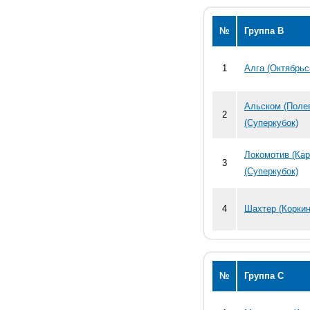
№
Группа В
1
Алга (Октябрьс
Альском (Поле
2
(Суперкубок)
Локомотив (Ка
3
(Суперкубок)
4
Шахтер (Коркин
№
Группа С