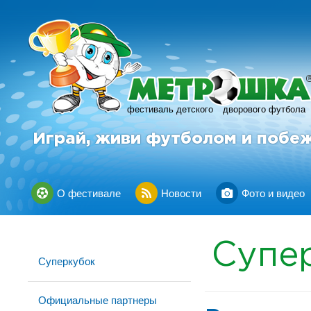
фестиваль детского
дворового футбола
Играй, живи футболом и побе
О фестивале
Новости
Фото и видео
Супе
Суперкубок
Официальные партнеры