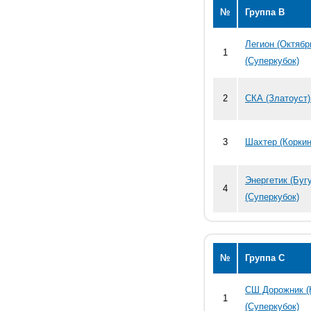
№
Группа В
Легион (Октяб
1
(Суперкубок)
2
СКА (Златоуст)
3
Шахтер (Коркин
Энергетик (Бу
4
(Суперкубок)
№
Группа С
СШ Дорожник (
1
(Суперкубок)