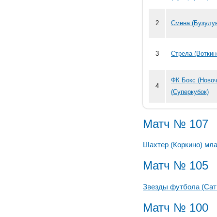
2
Смена (Бузулук
3
Стрела (Воткин
ФК Бокс (Ново
4
(Суперкубок)
Матч № 107
Шахтер (Коркино) мл
Матч № 105
Звезды футбола (Сат
Матч № 100