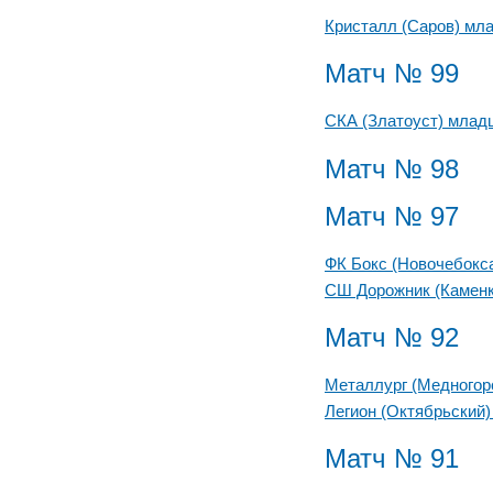
Кристалл (Саров) мл
Матч № 99
СКА (Златоуст) млад
Матч № 98
Матч № 97
ФК Бокс (Новочебокс
СШ Дорожник (Камен
Матч № 92
Металлург (Медногор
Легион (Октябрьский
Матч № 91