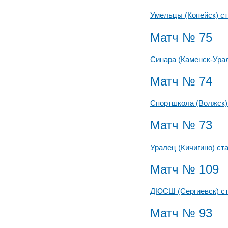
Умельцы (Копейск) с
Матч № 75
Синара (Каменск-Ура
Матч № 74
Спортшкола (Волжск)
Матч № 73
Уралец (Кичигино) ст
Матч № 109
ДЮСШ (Сергиевск) с
Матч № 93