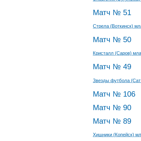
Матч № 51
Стрела (Воткинск) м
Матч № 50
Кристалл (Саров) мл
Матч № 49
Звезды футбола (Сат
Матч № 106
Матч № 90
Матч № 89
Хищники (Копейск) м