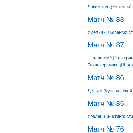
Локомотив (Карталы)
Матч № 88
Умельцы (Копейск) с
Матч № 87
Чкаловский (Екатери
Технокерамика (Шадр
Матч № 86
Дельта (Кунашакский
Матч № 85
Уралец (Кичигино) ст
Матч № 76