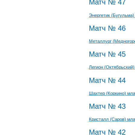
Матч № 47
Энергетик (Бугульма
Матч № 46
Металлург (Медногор
Матч № 45
Легион (Октябрьский
Матч № 44
Шахтер (Коркино) мл
Матч № 43
Кристалл (Саров) мл
Матч № 42