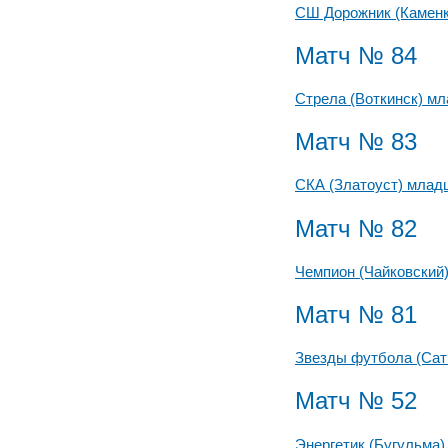
СШ Дорожник (Камен
Матч № 84
Стрела (Воткинск) м
Матч № 83
СКА (Златоуст) млад
Матч № 82
Чемпион (Чайковский
Матч № 81
Звезды футбола (Сат
Матч № 52
Энергетик (Бугульма