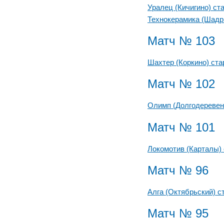
Уралец (Кичигино) ст
Технокерамика (Шадр
Матч № 103
Шахтер (Коркино) ст
Матч № 102
Олимп (Долгодеревен
Матч № 101
Локомотив (Карталы)
Матч № 96
Алга (Октябрьский) 
Матч № 95