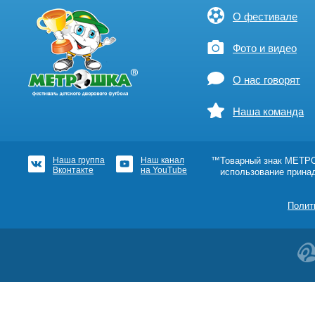
О фестивале
Фото и видео
О нас говорят
Наша команда
Наша группа
Наш канал
™Товарный знак МЕТРОШ
Вконтакте
на YouTube
использование прина
Полит