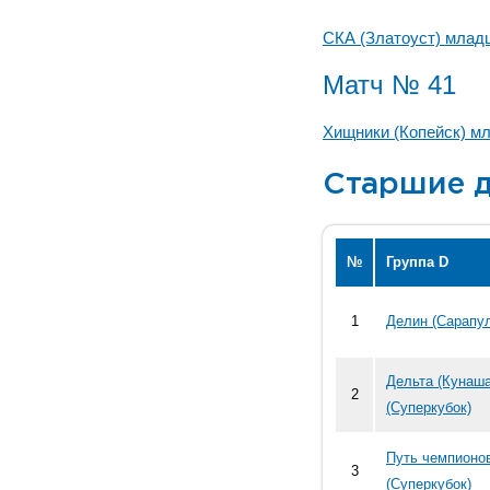
СКА (Златоуст) млад
Матч № 41
Хищники (Копейск) м
Старшие д
№
Группа D
1
Делин (Сарапул
Дельта (Кунаша
2
(Суперкубок)
Путь чемпионов
3
(Суперкубок)