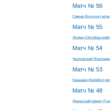
Матч № 56
Смена (Бузулук) мла
Матч № 55
Легион (Октябрьский
Матч № 54
Чкаловский (Екатери
Матч № 53
Хищники (Копейск) м
Матч № 48
Уральский гранит (С