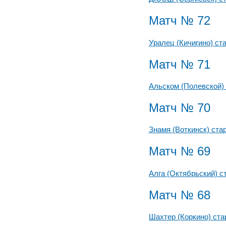
Матч № 72
Уралец (Кичигино) ст
Матч № 71
Альском (Полевской)
Матч № 70
Знамя (Воткинск) ста
Матч № 69
Алга (Октябрьский) 
Матч № 68
Шахтер (Коркино) ст