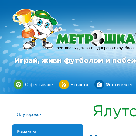
фестиваль детского
дворового футбола
Играй, живи футболом и побе
О фестивале
Новости
Фото и видео
Ялут
Ялуторовск
Команды