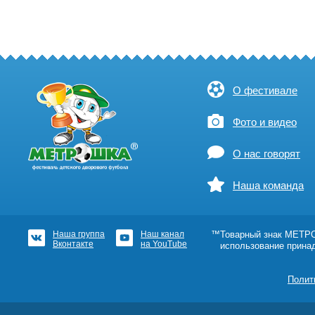
О фестивале
Фото и видео
О нас говорят
Наша команда
Наша группа
Наш канал
™Товарный знак МЕТРОШ
Вконтакте
на YouTube
использование прина
Полит