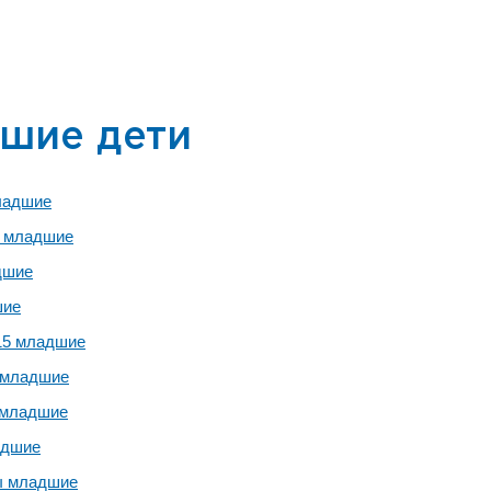
шие дети
ладшие
 младшие
дшие
шие
15 младшие
 младшие
 младшие
адшие
ы младшие