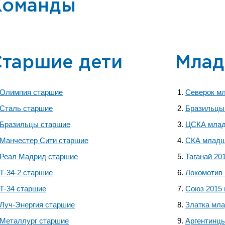
Команды
Старшие дети
Млад
Олимпия старшие
Северок м
Сталь старшие
Бразильцы
Бразильцы старшие
ЦСКА мла
Манчестер Сити старшие
СКА млад
Реал Мадрид старшие
Таганай 20
Т-34-2 старшие
Локомотив
Т-34 старшие
Союз 2015
Луч-Энергия старшие
Златка мл
Металлург старшие
Аргентинц