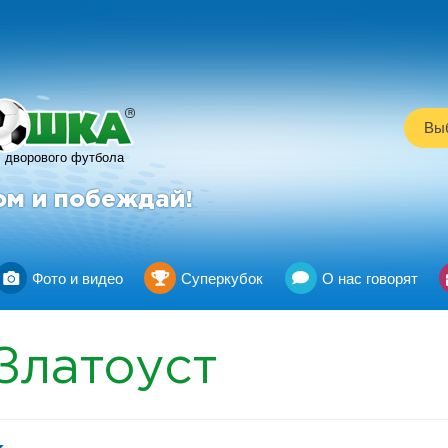
R
Выб
дворового футбола
ом и побеждай!
Фото и видео
Суперкубок
О нас говорят
Златоуст