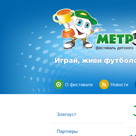
фестиваль детского
Играй, живи футбол
О фестивале
Новости
Златоуст
Партнеры