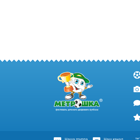
Наша группа
Наш канал
™Т