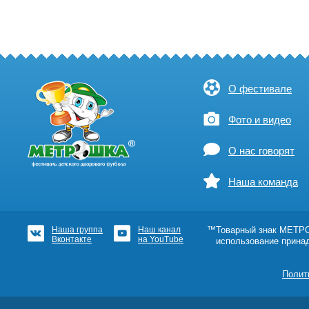
О фестивале
Фото и видео
О нас говорят
Наша команда
Наша группа
Наш канал
™Товарный знак МЕТРОШ
Вконтакте
на YouTube
использование прина
Полит