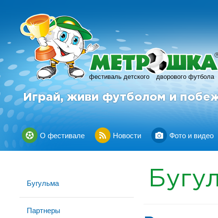
фестиваль детского
дворового футбола
Играй, живи футболом и побе
О фестивале
Новости
Фото и видео
Бугу
Бугульма
Партнеры