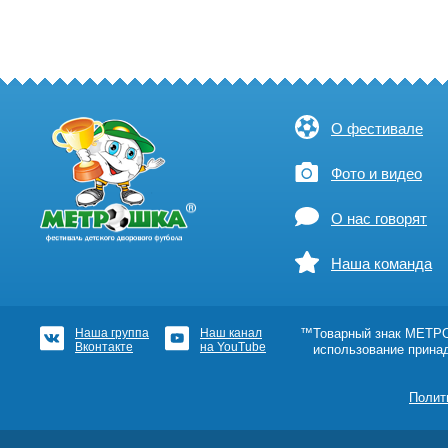
О фестивале
Фото и видео
О нас говорят
Наша команда
Наша группа
Наш канал
™Товарный знак МЕТРОШ
Вконтакте
на YouTube
использование прина
Полит