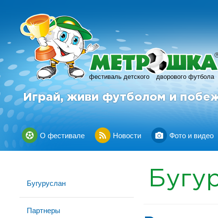
фестиваль детского
дворового футбола
Играй, живи футболом и побе
О фестивале
Новости
Фото и видео
Бугу
Бугуруслан
Партнеры