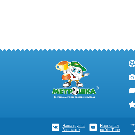
Наша группа
Наш канал
™Т
Вконтакте
на YouTube