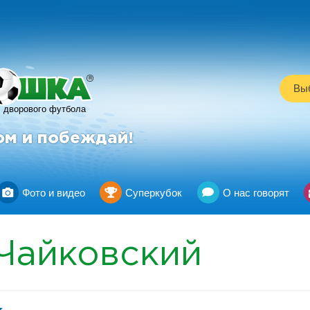
R
Выб
дворового футбола
ом и побеждай!
Фото и видео
Суперкубок
О нас говорят
Чайковский