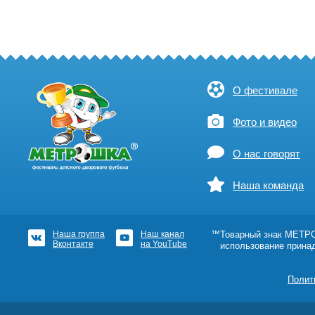
О фестивале
Фото и видео
О нас говорят
Наша команда
Наша группа
Наш канал
™Товарный знак МЕТРОШ
Вконтакте
на YouTube
использование прина
Полит