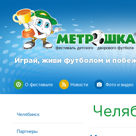
фестиваль детского
дворового футбола
Играй, живи футболом и побе
О фестивале
Новости
Фото и видео
Челя
Челябинск
Партнеры