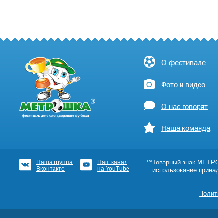
О фестивале
Фото и видео
О нас говорят
Наша команда
Наша группа
Наш канал
™Товарный знак МЕТРОШ
Вконтакте
на YouTube
использование прина
Полит