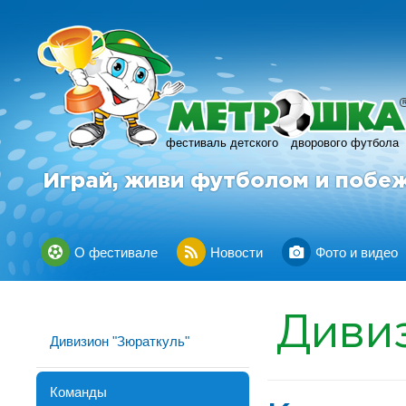
фестиваль детского
дворового футбола
Играй, живи футболом и побе
О фестивале
Новости
Фото и видео
Диви
Дивизион "Зюраткуль"
Команды