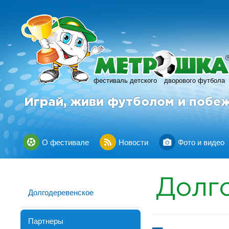
фестиваль детского
дворового футбола
Играй, живи футболом и побе
О фестивале
Новости
Фото и видео
Долг
Долгодеревенское
Партнеры