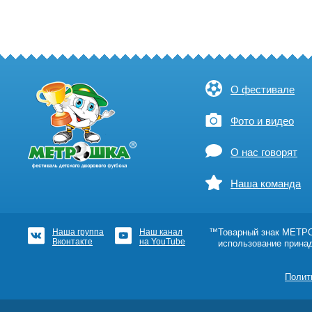
О фестивале
Фото и видео
О нас говорят
Наша команда
Наша группа
Наш канал
™Товарный знак МЕТРОШ
Вконтакте
на YouTube
использование прина
Полит