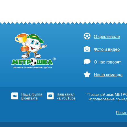
О фестивале
Фото и видео
О нас говорят
Наша команда
Наша группа
Наш канал
™Товарный знак МЕТРОШ
Вконтакте
на YouTube
использование прина
Полит