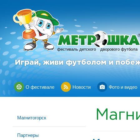
фестиваль детского
дворового футбола
Играй, живи футболом и побе
О фестивале
Новости
Фото и видео
Магн
Магнитогорск
Партнеры