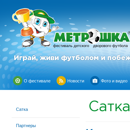
фестиваль детского
дворового футбола
Играй, живи футболом и побе
О фестивале
Новости
Фото и видео
Сатк
Сатка
Партнеры