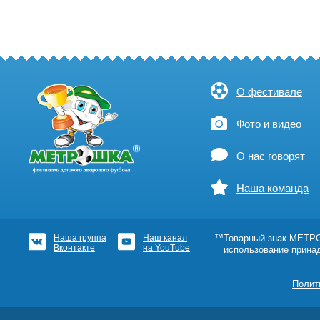
О фестивале
Фото и видео
О нас говорят
Наша команда
Наша группа
Наш канал
™Товарный знак МЕТРОШ
Вконтакте
на YouTube
использование прина
Полит