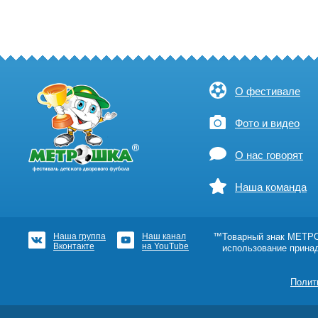
О фестивале
Фото и видео
О нас говорят
Наша команда
Наша группа
Наш канал
™Товарный знак МЕТРОШ
Вконтакте
на YouTube
использование прина
Полит