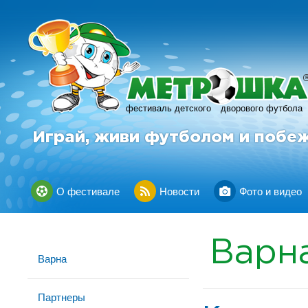
фестиваль детского
дворового футбола
Играй, живи футболом и побе
О фестивале
Новости
Фото и видео
Варн
Варна
Партнеры