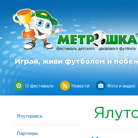
фестиваль детского
дворового футбола
Играй, живи футболом и побе
О фестивале
Новости
Фото и видео
Ялут
Ялуторовск
Партнеры