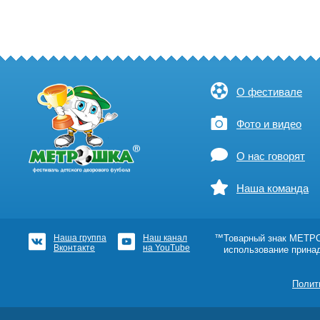
О фестивале
Фото и видео
О нас говорят
Наша команда
Наша группа
Наш канал
™Товарный знак МЕТРОШ
Вконтакте
на YouTube
использование прина
Полит