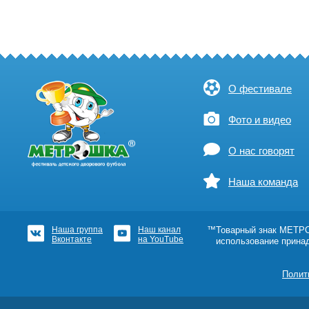
О фестивале
Фото и видео
О нас говорят
Наша команда
Наша группа
Наш канал
™Товарный знак МЕТРОШ
Вконтакте
на YouTube
использование прина
Полит