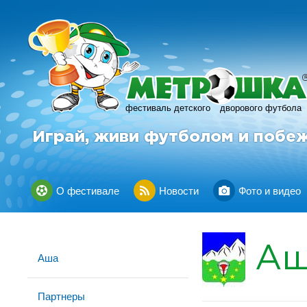
фестиваль детского
дворового футбола
Играй, живи футболом и побе
О фестивале
Новости
Фото и видео
Аш
Аша
Партнеры