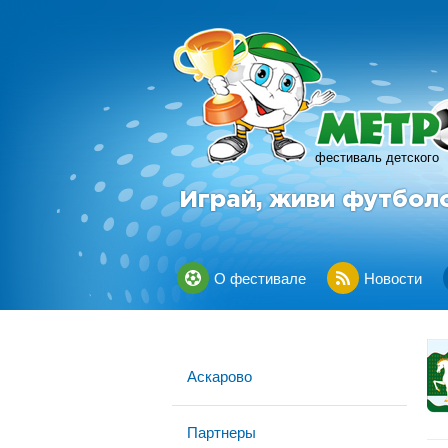
фестиваль детского
Играй, живи футбол
О фестивале
Новости
Аскарово
Партнеры