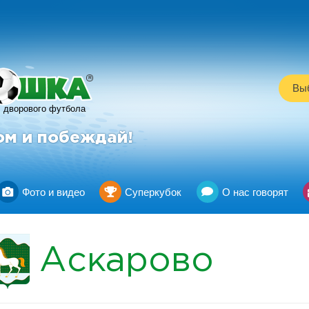
R
Выб
дворового футбола
ом и побеждай!
Фото и видео
Суперкубок
О нас говорят
Аскарово