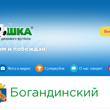
R
Выб
дворового футбола
ом и побеждай!
Фото и видео
Суперкубок
О нас говорят
Богандинский