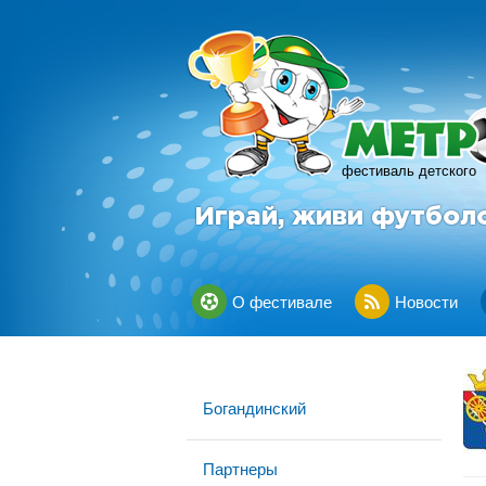
фестиваль детского
Играй, живи футбол
О фестивале
Новости
Богандинский
Партнеры