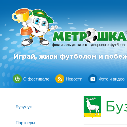
фестиваль детского
дворового футбола
Играй, живи футболом и побе
О фестивале
Новости
Фото и видео
Бу
Бузулук
Партнеры