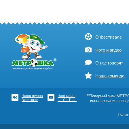
О фестивале
Фото и видео
О нас говорят
Наша команда
Наша группа
Наш канал
™Товарный знак МЕТРОШ
Вконтакте
на YouTube
использование прина
Полит