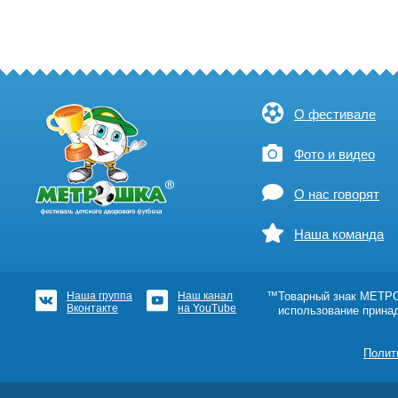
О фестивале
Фото и видео
О нас говорят
Наша команда
Наша группа
Наш канал
™Товарный знак МЕТРОШ
Вконтакте
на YouTube
использование прина
Полит