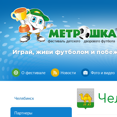
фестиваль детского
дворового футбола
Играй, живи футболом и побе
О фестивале
Новости
Фото и видео
Че
Челябинск
Партнеры