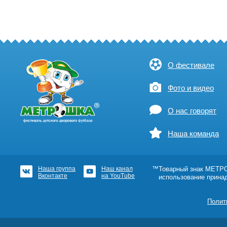
О фестивале
Фото и видео
О нас говорят
Наша команда
Наша группа
Наш канал
™Товарный знак МЕТРОШ
Вконтакте
на YouTube
использование прина
Полит