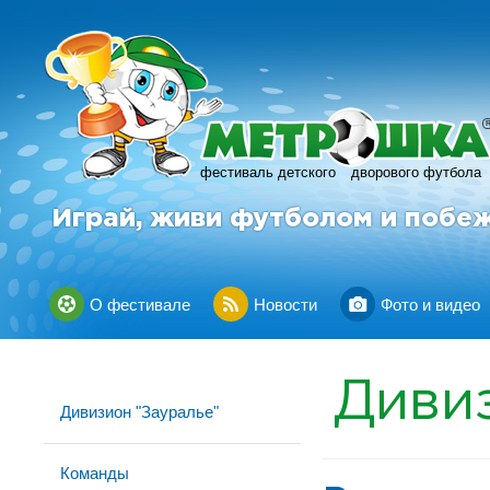
фестиваль детского
дворового футбола
Играй, живи футболом и побе
О фестивале
Новости
Фото и видео
Диви
Дивизион "Зауралье"
Команды