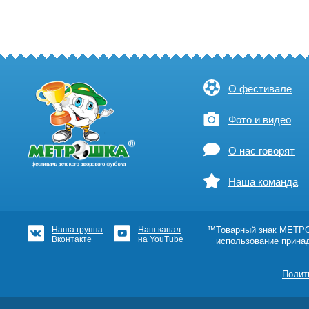
О фестивале
Фото и видео
О нас говорят
Наша команда
Наша группа
Наш канал
™Товарный знак МЕТРОШ
Вконтакте
на YouTube
использование прина
Полит