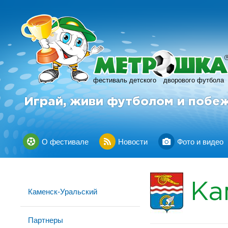
фестиваль детского
дворового футбола
Играй, живи футболом и побе
О фестивале
Новости
Фото и видео
Ка
Каменск-Уральский
Партнеры