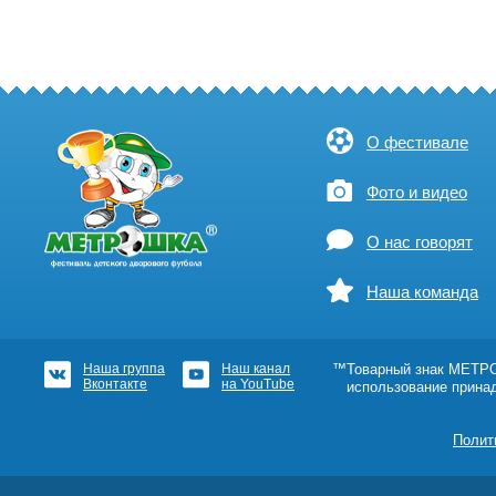
О фестивале
Фото и видео
О нас говорят
Наша команда
Наша группа
Наш канал
™Товарный знак МЕТРОШ
Вконтакте
на YouTube
использование прина
Полит