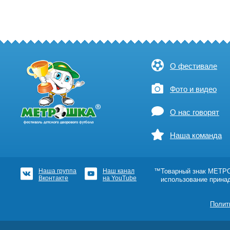
О фестивале
Фото и видео
О нас говорят
Наша команда
Наша группа
Наш канал
™Товарный знак МЕТРОШ
Вконтакте
на YouTube
использование прина
Полит