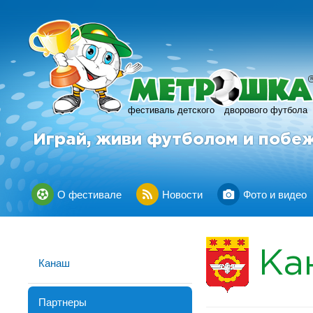
фестиваль детского
дворового футбола
Играй, живи футболом и побе
О фестивале
Новости
Фото и видео
Ка
Канаш
Партнеры