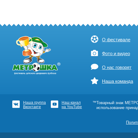
О фестивале
Фото и видео
О нас говорят
Наша команда
Наша группа
Наш канал
™Товарный знак МЕТРОШ
Вконтакте
на YouTube
использование прина
Полит