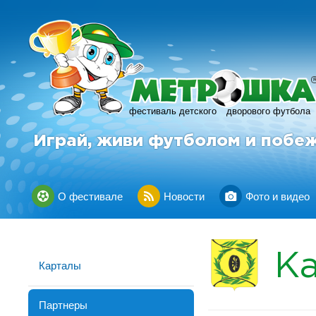
фестиваль детского
дворового футбола
Играй, живи футболом и побе
О фестивале
Новости
Фото и видео
К
Карталы
Партнеры