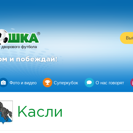
R
Выб
дворового футбола
ом и побеждай!
Фото и видео
Суперкубок
О нас говорят
Касли