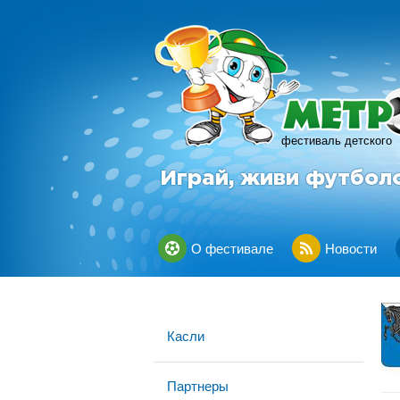
фестиваль детского
Играй, живи футбол
О фестивале
Новости
Касли
Партнеры