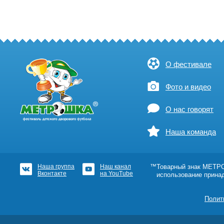
О фестивале
Фото и видео
О нас говорят
Наша команда
Наша группа
Наш канал
™Товарный знак МЕТРОШ
Вконтакте
на YouTube
использование прина
Полит