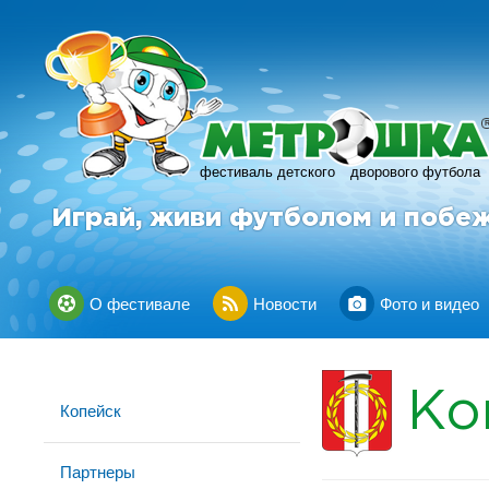
фестиваль детского
дворового футбола
Играй, живи футболом и побе
О фестивале
Новости
Фото и видео
Ко
Копейск
Партнеры