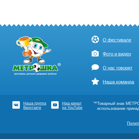
О фестивале
Фото и видео
О нас говорят
Наша команда
Наша группа
Наш канал
™Товарный знак МЕТРОШ
Вконтакте
на YouTube
использование прина
Полит