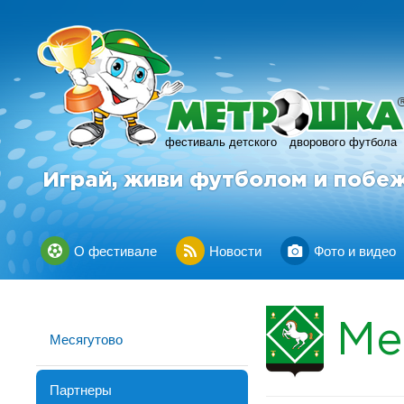
фестиваль детского
дворового футбола
Играй, живи футболом и побе
О фестивале
Новости
Фото и видео
Ме
Месягутово
Партнеры