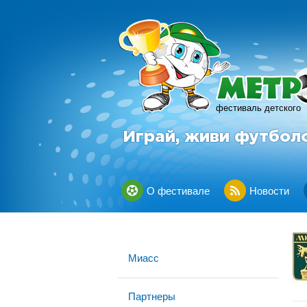
фестиваль детского
Играй, живи футбол
О фестивале
Новости
Миасс
Партнеры