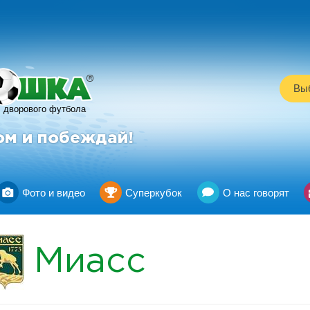
R
Выб
дворового футбола
ом и побеждай!
Фото и видео
Суперкубок
О нас говорят
Миасс