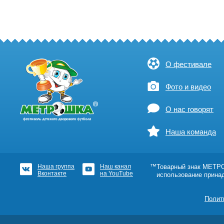
О фестивале
Фото и видео
О нас говорят
Наша команда
Наша группа
Наш канал
™Товарный знак МЕТРОШ
Вконтакте
на YouTube
использование прина
Полит