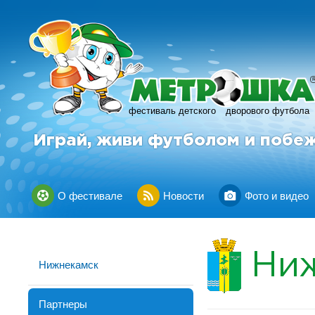
фестиваль детского
дворового футбола
Играй, живи футболом и побе
О фестивале
Новости
Фото и видео
Ни
Нижнекамск
Партнеры