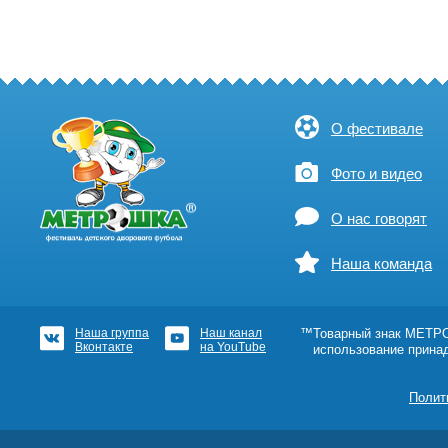
О фестивале
Фото и видео
О нас говорят
Наша команда
Наша группа
Наш канал
™Товарный знак МЕТРОШ
Вконтакте
на YouTube
использование прина
Полит