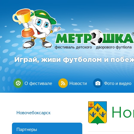
фестиваль детского
дворового футбола
Играй, живи футболом и побе
О фестивале
Новости
Фото и видео
Но
Новочебоксарск
Партнеры