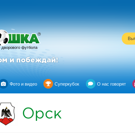
R
Выб
дворового футбола
ом и побеждай!
Фото и видео
Суперкубок
О нас говорят
Орск