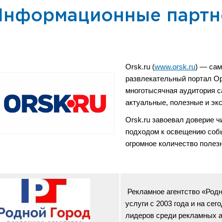
Информационные парт
Orsk.ru (
www.orsk.ru
) — са
развлекательный портал Ор
многотысячная аудитория с
актуальные, полезные и эк
Orsk.ru завоевал доверие 
подходом к освещению событ
огромное количество полез
Рекламное агентство «Родн
услуги с 2003 года и на се
лидеров среди рекламных 