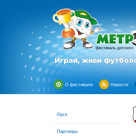
фестиваль детского
Играй, живи футбол
О фестивале
Новости
Орск
Партнеры