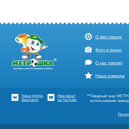
О фестивале
Фото и видео
О нас говорят
Наша команда
Наша группа
Наш канал
™Товарный знак МЕТРОШ
Вконтакте
на YouTube
использование прина
Полит