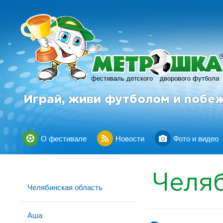
фестиваль детского
дворового футбола
Играй, живи футболом и побе
О фестивале
Новости
Фото и видео
Челя
Челябинская область
Аша