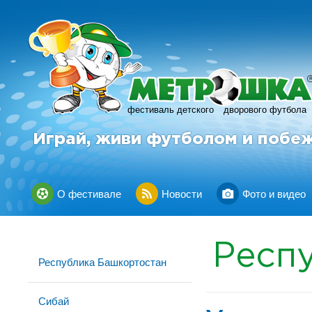
фестиваль детского
дворового футбола
Играй, живи футболом и побе
О фестивале
Новости
Фото и видео
Респ
Республика Башкортостан
Сибай