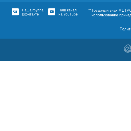
Наша группа
Наш канал
™Товарный знак МЕТРОШ
Вконтакте
на YouTube
использование прина
Полит