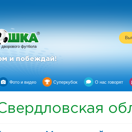
R
Выб
дворового футбола
ом и побеждай!
Фото и видео
Суперкубок
О нас говорят
Свердловская об