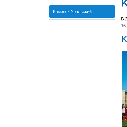
Каменск-Уральский
В 
16
К