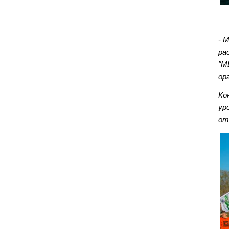
- 
ра
"М
ор
Ко
ур
от