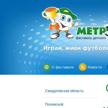
фестиваль детского
Играй, живи футбол
О фестивале
Новости
Свердловская область
Полевской