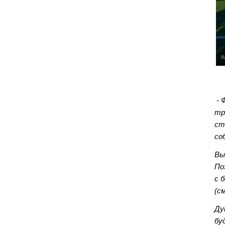
- 
тр
ст
со
Вы
По
с 
(с
Ду
бу