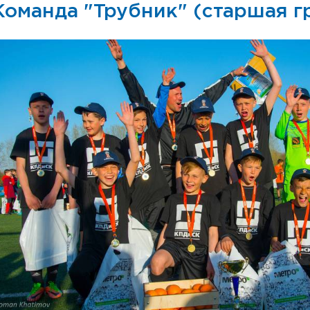
оманда "Трубник" (старшая г