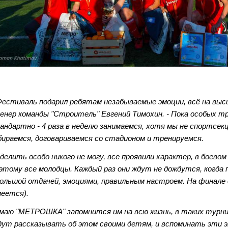
Фестиваль подарил ребятам незабываемые эмоции, всё на выс
енер команды "Строитель" Евгений Тимохин. - Пока особых тр
андартно - 4 раза в неделю занимаемся, хотя мы не спортсек
бираемся, договариваемся со стадионом и тренируемся.
делить особо никого не могу, все проявили характер, в боевом
этому все молодцы. Каждый раз они ждут не дождутся, когда 
большой отдачей, эмоциями, правильным настроем. На финале 
меется).
маю "МЕТРОШКА" запомнится им на всю жизнь, в таких турнир
дут рассказывать об этом своими детям, и вспоминать эти э