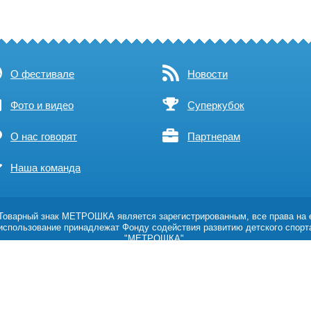
О фестивале
Новости
Фото и видео
Суперкубок
О нас говорят
Партнерам
Наша команда
оварный знак МЕТРОШКА является зарегистрированным, все права на 
использование принадлежат Фонду содействия развитию детского спорт
"МЕТРОШКА".
Возрастное ограничение 0+
Политика обработки персональных данных