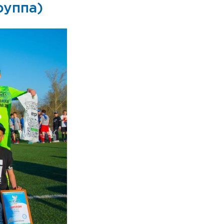
руппа)