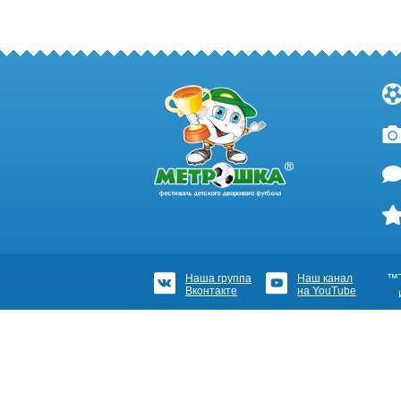
Наша группа
Наш канал
™Т
Вконтакте
на YouTube