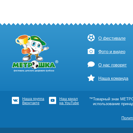
О фестивале
Фото и видео
О нас говорят
Наша команда
Наша группа
Наш канал
™Товарный знак МЕТРОШ
Вконтакте
на YouTube
использование прина
Полит