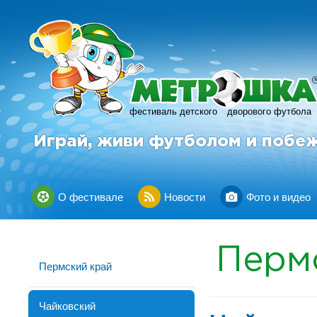
фестиваль детского
дворового футбола
Играй, живи футболом и побе
О фестивале
Новости
Фото и видео
Перм
Пермский край
Чайковский