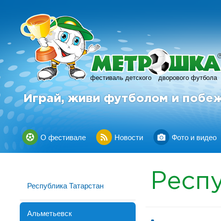
фестиваль детского
дворового футбола
Играй, живи футболом и побе
О фестивале
Новости
Фото и видео
Респу
Республика Татарстан
Альметьевск