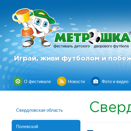
фестиваль детского
дворового футбола
Играй, живи футболом и побе
О фестивале
Новости
Фото и видео
Свер
Свердловская область
Полевской