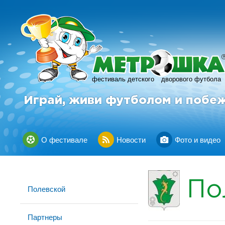
фестиваль детского
дворового футбола
Играй, живи футболом и побе
О фестивале
Новости
Фото и видео
По
Полевской
Партнеры