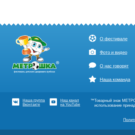
О фестивале
Фото и видео
О нас говорят
Наша команда
Наша группа
Наш канал
™Товарный знак МЕТРОШ
Вконтакте
на YouTube
использование прина
Полит