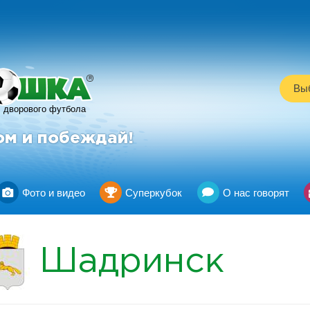
R
Выб
дворового футбола
ом и побеждай!
Фото и видео
Суперкубок
О нас говорят
Шадринск