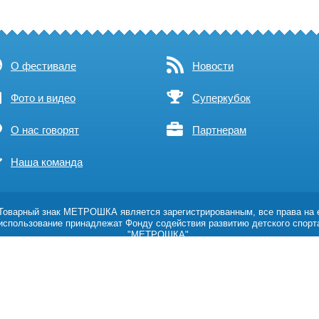
О фестивале
Новости
Фото и видео
Суперкубок
О нас говорят
Партнерам
Наша команда
оварный знак МЕТРОШКА является зарегистрированным, все права на 
использование принадлежат Фонду содействия развитию детского спорт
"МЕТРОШКА".
Возрастное ограничение 0+
Политика обработки персональных данных