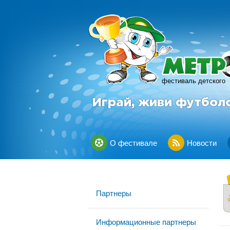
фестиваль детского
Играй, живи футбол
О фестивале
Новости
Партнеры
Информационные партнеры