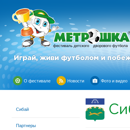
фестиваль детского
дворового футбола
Играй, живи футболом и побе
О фестивале
Новости
Фото и видео
Си
Сибай
Партнеры