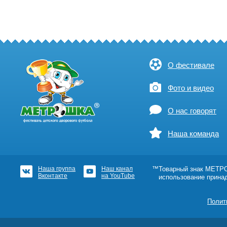
О фестивале
Фото и видео
О нас говорят
Наша команда
Наша группа
Наш канал
™Товарный знак МЕТРОШ
Вконтакте
на YouTube
использование прина
Полит