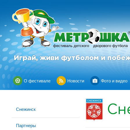
фестиваль детского
дворового футбола
Играй, живи футболом и побе
О фестивале
Новости
Фото и видео
Сн
Снежинск
Партнеры