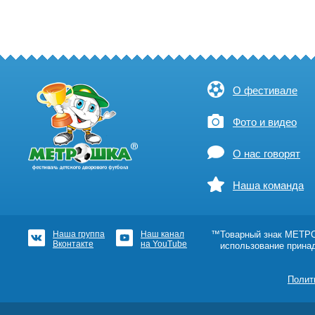
О фестивале
Фото и видео
О нас говорят
Наша команда
Наша группа
Наш канал
™Товарный знак МЕТРОШ
Вконтакте
на YouTube
использование прина
Полит