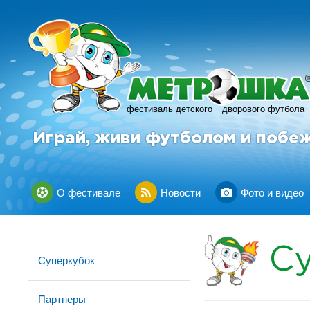
фестиваль детского
дворового футбола
Играй, живи футболом и побе
О фестивале
Новости
Фото и видео
С
Суперкубок
Партнеры