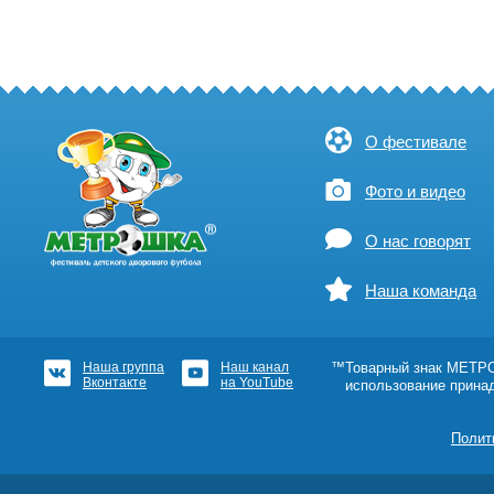
О фестивале
Фото и видео
О нас говорят
Наша команда
Наша группа
Наш канал
™Товарный знак МЕТРОШ
Вконтакте
на YouTube
использование прина
Полит