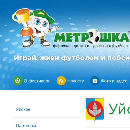
фестиваль детского
дворового футбола
Играй, живи футболом и побе
О фестивале
Новости
Фото и видео
Уй
Уйское
Партнеры