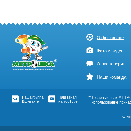
О фестивале
Фото и видео
О нас говорят
Наша команда
Наша группа
Наш канал
™Товарный знак МЕТРОШ
Вконтакте
на YouTube
использование прина
Полит