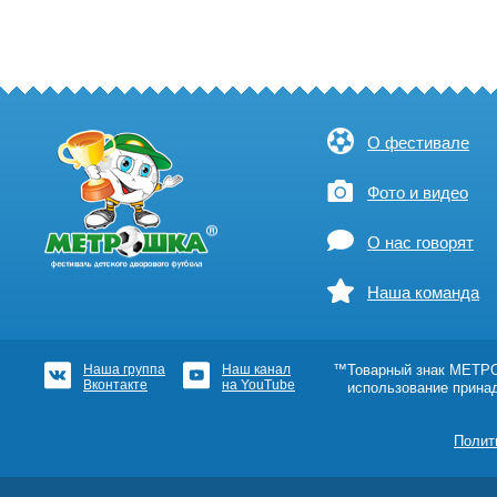
О фестивале
Фото и видео
О нас говорят
Наша команда
Наша группа
Наш канал
™Товарный знак МЕТРОШ
Вконтакте
на YouTube
использование прина
Полит