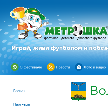
фестиваль детского
дворового футбола
Играй, живи футболом и побе
О фестивале
Новости
Фото и видео
Во
Вольск
Партнеры