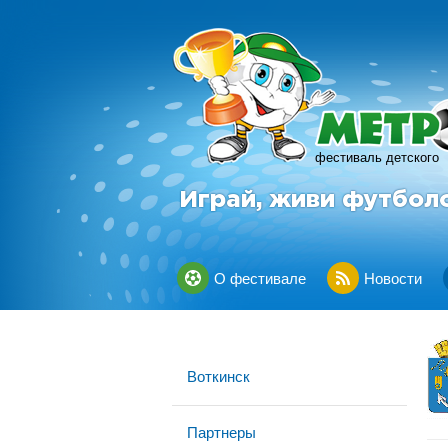
фестиваль детского
Играй, живи футбол
О фестивале
Новости
Воткинск
Партнеры