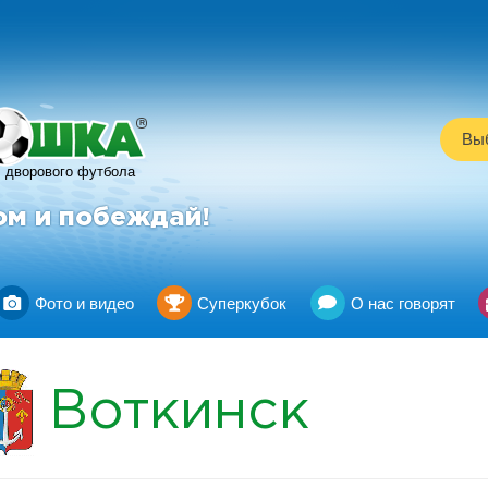
R
Выб
дворового футбола
ом и побеждай!
Фото и видео
Суперкубок
О нас говорят
Воткинск