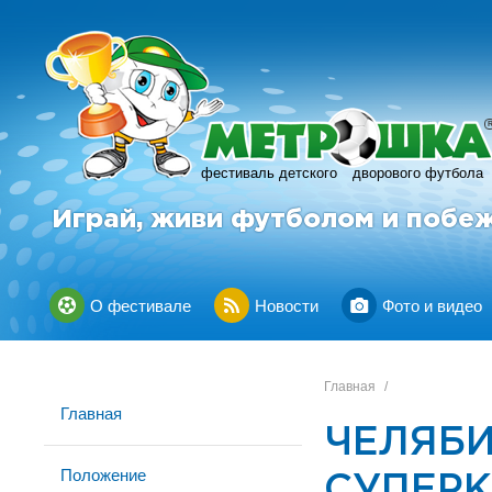
фестиваль детского
дворового футбола
Играй, живи футболом и побе
О фестивале
Новости
Фото и видео
Главная
/
Главная
ЧЕЛЯБИН
Положение
СУПЕРК