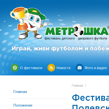
фестиваль детского
дворового футбола
Играй, живи футболом и побе
О фестивале
Новости
Фото и видео
Главная
/
Главная
Фестив
Положение
Полевс