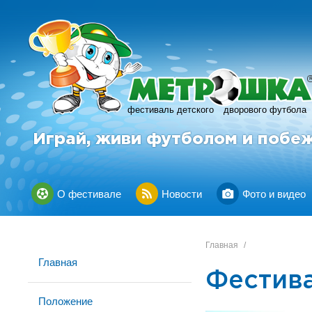
фестиваль детского
дворового футбола
Играй, живи футболом и побе
О фестивале
Новости
Фото и видео
Главная
/
Главная
Фестив
Положение