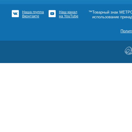
Наша группа
Наш канал
™Товарный знак МЕТРОШ
Вконтакте
на YouTube
использование прина
Полит